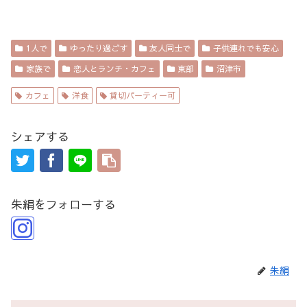
1人で
ゆったり過ごす
友人同士で
子供連れでも安心
家族で
恋人とランチ・カフェ
東部
沼津市
カフェ
洋食
貸切パーティー可
シェアする
朱絹をフォローする
朱絹