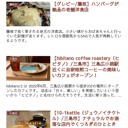
【グレビー/藤枝】ハンバーグが
藤枝市
絶品の老舗洋食店
藤枝で長く愛される地元の洋食店。小さい頃からおばあちゃんと行っ
ていた記憶があります。レトロな雰囲気からSNSで人気が再熱してい
るようです。
【hibitano coffee roastery（ヒ
三島市
ビタノ）/三島市】三島広小路駅
近くに自家焙煎コーヒーの美味し
いカフェがオープン！
hibitanoとは 2022年6月、三島広小路駅から徒歩3分の場所にオープ
ンしたカフェです。 店名は「日々、楽しい」を実現したいという思
いから「ヒビタノ」と名付けられたそうです。生活に寄り添った、美
味しいコーヒーを提供してい...
【10-1kettle（ジュウノイチケト
三島市
ル）/三島市】ナチュラルでお洒
落な店内でくつろぎのひととき