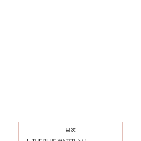
目次
THE BLUE WATER とは