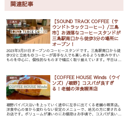
関連記事
【SOUND TRACK COFFEE（サ
三島市
ウンドトラックコーヒー）/三島
市】お洒落なコーヒースタンドが
三島駅南口から徒歩3分の場所に
オープン！
2023年3月31日オープンのコーヒースタンドです。三島駅南口から徒
歩3分と立地も◎コーヒーが苦手な人でも楽しめるような飲みやすい
ものを中心に、個性的なものまで幅広く取り揃えています。平日は朝
7:30から営業しているので仕事前の1杯にも。
【COFFEE HOUSE Winds（ウイ
裾野市
ンズ）/裾野】コスパが良すぎ
る！老舗の洋食喫茶店
裾野バイパス沿いを上っていく途中に左手に出てくる老舗の喫茶店。
洋食中心の昔から変わらない安定のメニューで、地元の方に愛される
お店です。ボリュームが凄いのにお値段はお手頃で、コスパが良いの
も特徴です！