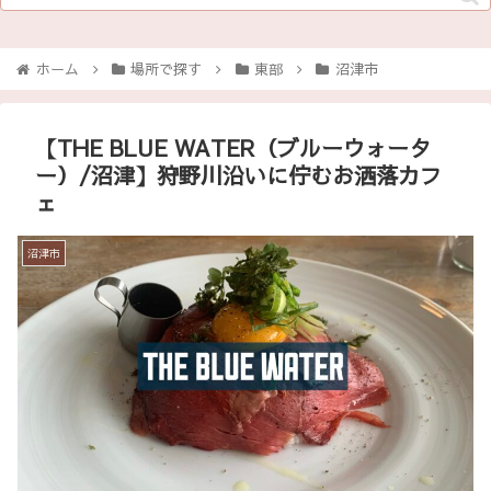
ホーム
場所で探す
東部
沼津市
【THE BLUE WATER（ブルーウォータ
ー）/沼津】狩野川沿いに佇むお洒落カフ
ェ
沼津市