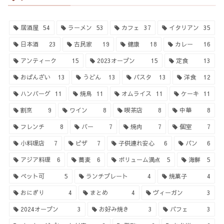
居酒屋
54
ラーメン
53
カフェ
37
イタリアン
35
日本酒
23
古民家
19
健康
18
カレー
16
アンティーク
15
2023オープン
15
定食
13
おばんざい
13
うどん
13
パスタ
13
洋食
12
ハンバーグ
11
焼鳥
11
オムライス
11
ケーキ
11
割烹
9
ワイン
8
喫茶店
8
中華
8
フレンチ
8
バー
7
焼肉
7
個室
7
小料理店
7
ピザ
7
子供連れ安心
6
パン
6
アジア料理
6
蕎麦
6
ボリューム満点
5
海鮮
5
ペット可
5
ランチプレート
4
焼菓子
4
おにぎり
4
まとめ
4
ヴィーガン
3
2024オープン
3
お好み焼き
3
パフェ
3