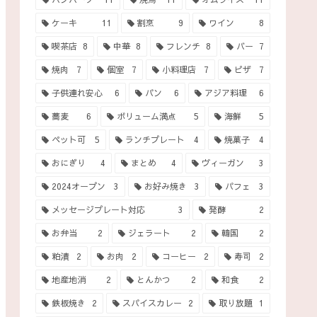
ケーキ
11
割烹
9
ワイン
8
喫茶店
8
中華
8
フレンチ
8
バー
7
焼肉
7
個室
7
小料理店
7
ピザ
7
子供連れ安心
6
パン
6
アジア料理
6
蕎麦
6
ボリューム満点
5
海鮮
5
ペット可
5
ランチプレート
4
焼菓子
4
おにぎり
4
まとめ
4
ヴィーガン
3
2024オープン
3
お好み焼き
3
パフェ
3
メッセージプレート対応
3
発酵
2
お弁当
2
ジェラート
2
韓国
2
粕漬
2
お肉
2
コーヒー
2
寿司
2
地産地消
2
とんかつ
2
和食
2
鉄板焼き
2
スパイスカレー
2
取り放題
1