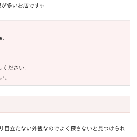
稿が多いお店です✨
.

ください。

い。
まり目立たない外観なのでよく探さないと見つけられ