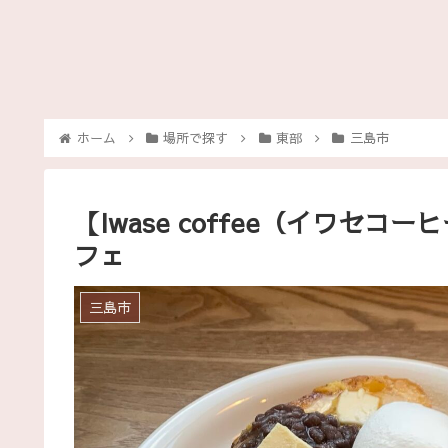
ホーム
場所で探す
東部
三島市
【Iwase coffee（イワセ
フェ
三島市