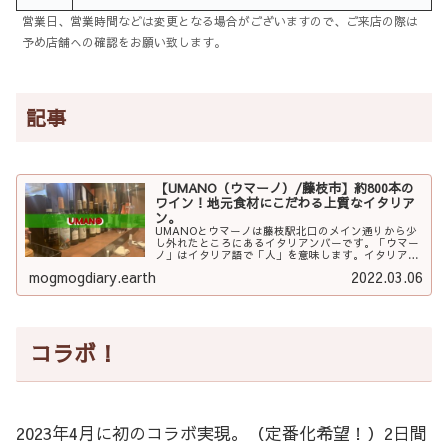
営業日、営業時間などは変更となる場合がございますので、ご来店の際は
予め店舗への確認をお願い致します。
記事
【UMANO（ウマーノ）/藤枝市】約800本の
ワイン！地元食材にこだわる上質なイタリア
ン。
UMANOとウマーノは藤枝駅北口のメイン通りから少
し外れたところにあるイタリアンバーです。「ウマー
ノ」はイタリア語で「人」を意味します。イタリア料
理を通じて、お客様同士、消費者と生産者など「人」
mogmogdiary.earth
2022.03.06
との繋がりを大切に。素敵な店名です。...
コラボ！
2023年4月に初のコラボ実現。（定番化希望！）2日間