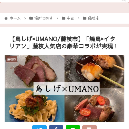
ホーム
場所で探す
中部
藤枝市
【鳥しげ×UMANO/藤枝市】「焼鳥×イタ
リアン」藤枝人気店の豪華コラボが実現！
藤枝市