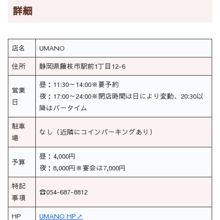
詳細
店名
UMANO
住所
静岡県藤枝市駅前1丁目12-6
昼：11:30～14:00※要予約
営業
夜：17:00～24:00※閉店時間は日により変動、20:30以
日
降はバータイム
駐車
なし（近隣にコインパーキングあり）
場
昼：4,000円
予算
夜：8,000円※宴会は7,000円
特記
☎054-687-8812
事項
HP
UMANO HP↗