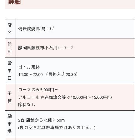
詳細
店
備長炭焼鳥 鳥しげ
名
住
静岡県藤枝市小石川1－3－7
所
営
日・月定休
業
18:00～22:00 （最終入店20:30）
日
コースのみ5,000円～
予
アルコールや追加注文等で10,000円～15,000円位
算
席料なし
駐
2台 店舗から北側に50ｍ
車
(裏の空き地は駐車場ではありません。)
場