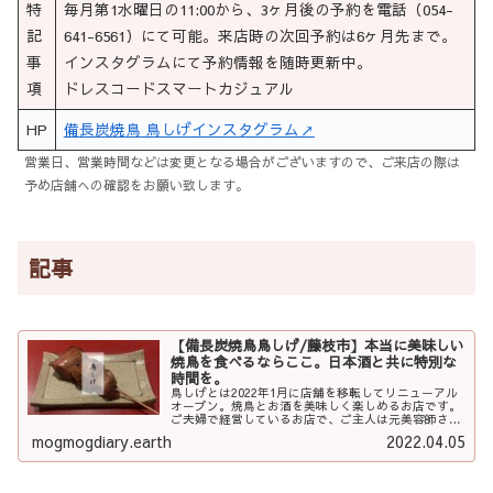
特
毎月第1水曜日の11:00から、3ヶ月後の予約を電話（054-
記
641-6561）にて可能。来店時の次回予約は6ヶ月先まで。
事
インスタグラムにて予約情報を随時更新中。
項
ドレスコードスマートカジュアル
HP
備長炭焼鳥 鳥しげインスタグラム↗
営業日、営業時間などは変更となる場合がございますので、ご来店の際は
予め店舗への確認をお願い致します。
記事
【備長炭焼鳥鳥しげ/藤枝市】本当に美味しい
焼鳥を食べるならここ。日本酒と共に特別な
時間を。
鳥しげとは2022年1月に店舗を移転してリニューアル
オープン。焼鳥とお酒を美味しく楽しめるお店です。
ご夫婦で経営しているお店で、ご主人は元美容師さ
ん。焼鳥が好きすぎてこの世界に飛び込んだのだと
mogmogdiary.earth
2022.04.05
か。お2人とも食へのこだわりが...