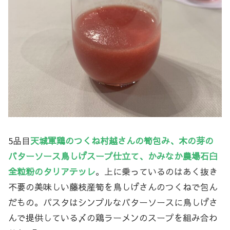
5品目
天城軍鶏のつくね村越さんの筍包み、木の芽の
バターソース鳥しげスープ仕立て、かみなか農場石臼
全粒粉のタリアテッレ
。上に乗っているのはあく抜き
不要の美味しい藤枝産筍を鳥しげさんのつくねで包ん
だもの。パスタはシンプルなバターソースに鳥しげさ
んで提供している〆の鶏ラーメンのスープを組み合わ