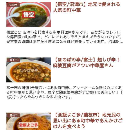
【悟空/沼津市】地元で愛される
沼津市
人気の町中華
悟空とは 沼津市を代表する中華料理屋さんです。昔ながらのレトロ
な雰囲気の町中華で、どこにでもありそうと言えばそうなのですが、
昼営業の時間は開店から満席になるほど繁盛しているお店。沼津駅か
らは徒歩10分程と微妙に離れた場所にあるので、...
【ほのぼの亭/富士】超しび辛！
富士市
麻婆豆腐がアツい中華屋さん
富士市の国道1号線沿いにある町中華。アットホームな感じのよくあ
る町中華かと思いきや、痺辛な陳麻婆豆腐がずば抜けて美味しい！！
1度行ったらやみつきになるお店です。
【会飯よこ多/藤枝市】地元民の
藤枝市
思い出にある町中華であんかけご
はんを食べよう