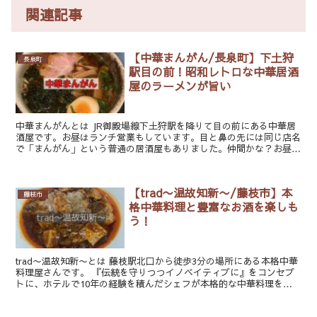
関連記事
【中華まんがん/長泉町】下土狩
長泉町
駅目の前！昭和レトロな中華居酒
屋のラーメンが旨い
中華まんがんとは JR御殿場線下土狩駅を降りて目の前にある中華居
酒屋です。お昼はランチ営業もしています。目と鼻の先には同じ店名
で「まんがん」という普通の居酒屋もありました。仲間かな？お昼も
夜も結構混んでいて、客足の途絶えない印象です...
【trad〜温故知新〜/藤枝市】本
藤枝市
格中華料理と豊富なお酒を楽しも
う！
trad〜温故知新〜とは 藤枝駅北口から徒歩3分の場所にある本格中華
料理屋さんです。 『伝統を守りつつイノベイティブに』をコンセプ
トに、ホテルで10年の経験を積んだシェフが本格的な中華料理を振
る舞います。 コースもあるの...