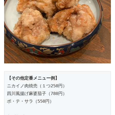
【その他定番メニュー例】
ニカイノ肉焼売（１つ250円）

四川風揚げ麻婆茄子（780円）

ポ・テ・サラ（550円）
