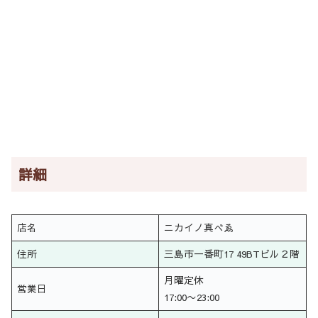
詳細
店名
ニカイノ真べゑ
住所
三島市一番町17 49BTビル２階
月曜定休
営業日
17:00〜23:00