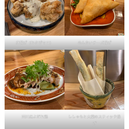
唐揚げ（わさびマヨ）
めんたいチーズ揚げ
四川風よだれ鶏
ししゃもと大葉のスティック揚
げ