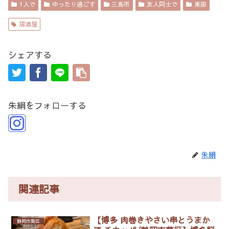
1人で
ゆったり過ごす
三島市
友人同士で
東部
居酒屋
シェアする
朱絹をフォローする
朱絹
関連記事
【博多 肉巻きやさい串とうまか
静岡市葵区