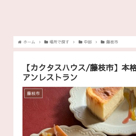
ホーム
場所で探す
中部
藤枝市
【カクタスハウス/藤枝市】本
アンレストラン
藤枝市