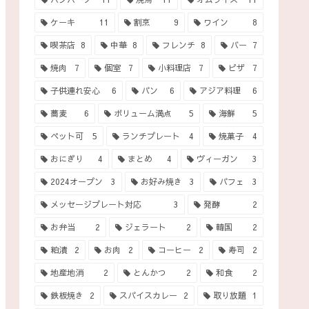
ケーキ
11
割烹
9
ワイン
8
喫茶店
8
中華
8
フレンチ
8
バー
7
焼肉
7
個室
7
小料理店
7
ピザ
7
子供連れ安心
6
パン
6
アジア料理
6
蕎麦
6
ボリューム満点
5
海鮮
5
ペット可
5
ランチプレート
4
焼菓子
4
おにぎり
4
まとめ
4
ヴィーガン
3
2024オープン
3
お好み焼き
3
パフェ
3
メッセージプレート対応
3
発酵
2
お弁当
2
ジェラート
2
韓国
2
粕漬
2
お肉
2
コーヒー
2
寿司
2
地産地消
2
とんかつ
2
和食
2
鉄板焼き
2
スパイスカレー
2
取り放題
1