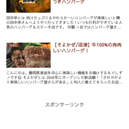
つきハンバーグ
田中亭とは 肉汁たっぷり＆やわらか～いハンバーグが美味しいと噂
の田中亭さんへようやく行ってきました！いつも行列ができている人
気のハンバーグ＆ステーキ店です。 外観 一目ではハンバーグ屋さん
と分からない、小さな暖簾の和風な...
【そよかぜ/沼津】牛100%の肉肉
沼津市
しいハンバーグ！
こんにちは。静岡県東部を中心に美味しい情報をお届けするもぐしず
↗です😋 そよかぜとは 2024年にオープンした新店舗！「さわやかよ
り美味しいハンバーグ屋さんがある」と知人に教えてもらったお店が
こち...
スポンサーリンク