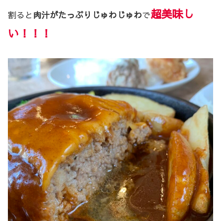
超美味し
割ると
肉汁がたっぷりじゅわじゅわ
で
い！！！