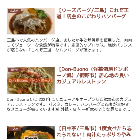
【ウーズバーグ/三島】これぞ王
三島市
道！店主のこだわりハンバーグ
三島市で人気のハンバーグ店。あしたか牛と静岡豚を使用した、肉肉
しくジューシーな食感が特徴です。家庭的なプロの味。絶妙バランス
が堪らない「これぞ王道」なハンバーグが頂けます。
【Don-Buono（洋菜酒房ドンボ
裾野市
ーノ凱）/裾野市】居心地の良い
カジュアルレストラン
Don-Buonoとは 2021年にリニューアルオープンした裾野市のカジュ
アルレストランです。 パスタ、カレー、ハンバーグと誰もが大好き
なメニューが揃っています💓 外観•店内 一軒家のような見た目で...
【田中亭/三島市】1度食べたら忘
三島市
れられない！肉汁たっぷりのやみ