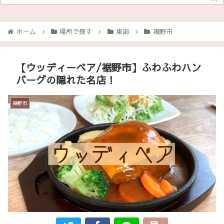
ホーム
場所で探す
東部
裾野市
【ウッディーベア/裾野市】ふわふわハン
バーグの隠れた名店！
裾野市