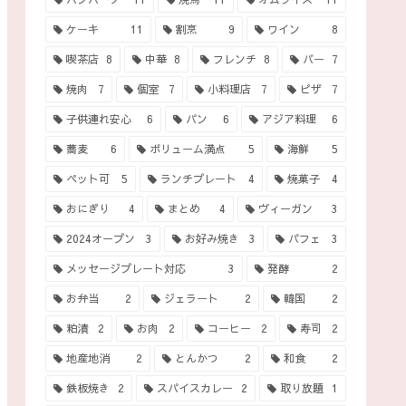
ケーキ
11
割烹
9
ワイン
8
喫茶店
8
中華
8
フレンチ
8
バー
7
焼肉
7
個室
7
小料理店
7
ピザ
7
子供連れ安心
6
パン
6
アジア料理
6
蕎麦
6
ボリューム満点
5
海鮮
5
ペット可
5
ランチプレート
4
焼菓子
4
おにぎり
4
まとめ
4
ヴィーガン
3
2024オープン
3
お好み焼き
3
パフェ
3
メッセージプレート対応
3
発酵
2
お弁当
2
ジェラート
2
韓国
2
粕漬
2
お肉
2
コーヒー
2
寿司
2
地産地消
2
とんかつ
2
和食
2
鉄板焼き
2
スパイスカレー
2
取り放題
1