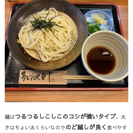
つるつるしこしこのコシが強いタイプ
麺は
。太
のど越し
が
良く
さはちょい太くらいなので
食べやす