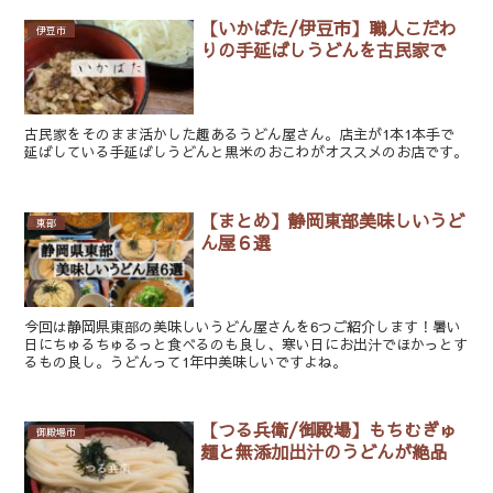
【いかばた/伊豆市】職人こだわ
伊豆市
りの手延ばしうどんを古民家で
古民家をそのまま活かした趣あるうどん屋さん。店主が1本1本手で
延ばしている手延ばしうどんと黒米のおこわがオススメのお店です。
【まとめ】静岡東部美味しいうど
東部
ん屋６選
今回は静岡県東部の美味しいうどん屋さんを6つご紹介します！暑い
日にちゅるちゅるっと食べるのも良し、寒い日にお出汁でほかっとす
るもの良し。うどんって1年中美味しいですよね。
【つる兵衛/御殿場】もちむぎゅ
御殿場市
麺と無添加出汁のうどんが絶品