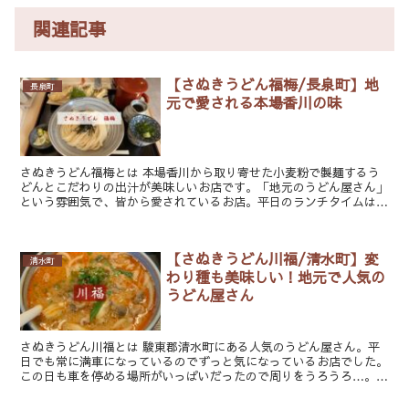
関連記事
【さぬきうどん福梅/長泉町】地
長泉町
元で愛される本場香川の味
さぬきうどん福梅とは 本場香川から取り寄せた小麦粉で製麺するう
どんとこだわりの出汁が美味しいお店です。「地元のうどん屋さん」
という雰囲気で、皆から愛されているお店。平日のランチタイムはお
仕事の休憩中の人が多いイメージです。 長...
【さぬきうどん川福/清水町】変
清水町
わり種も美味しい！地元で人気の
うどん屋さん
さぬきうどん川福とは 駿東郡清水町にある人気のうどん屋さん。平
日でも常に満車になっているのでずっと気になっているお店でした。
この日も車を停める場所がいっぱいだったので周りをうろうろ…。
30分位待って入店できました♪ 外観 ...