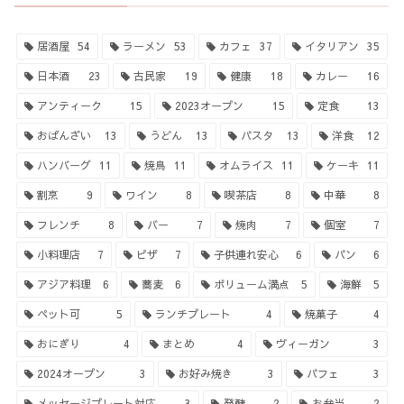
居酒屋
54
ラーメン
53
カフェ
37
イタリアン
35
日本酒
23
古民家
19
健康
18
カレー
16
アンティーク
15
2023オープン
15
定食
13
おばんざい
13
うどん
13
パスタ
13
洋食
12
ハンバーグ
11
焼鳥
11
オムライス
11
ケーキ
11
割烹
9
ワイン
8
喫茶店
8
中華
8
フレンチ
8
バー
7
焼肉
7
個室
7
小料理店
7
ピザ
7
子供連れ安心
6
パン
6
アジア料理
6
蕎麦
6
ボリューム満点
5
海鮮
5
ペット可
5
ランチプレート
4
焼菓子
4
おにぎり
4
まとめ
4
ヴィーガン
3
2024オープン
3
お好み焼き
3
パフェ
3
メッセージプレート対応
3
発酵
2
お弁当
2