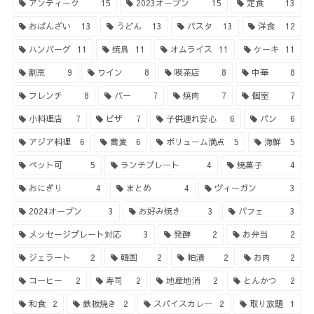
アンティーク
15
2023オープン
15
定食
13
おばんざい
13
うどん
13
パスタ
13
洋食
12
ハンバーグ
11
焼鳥
11
オムライス
11
ケーキ
11
割烹
9
ワイン
8
喫茶店
8
中華
8
フレンチ
8
バー
7
焼肉
7
個室
7
小料理店
7
ピザ
7
子供連れ安心
6
パン
6
アジア料理
6
蕎麦
6
ボリューム満点
5
海鮮
5
ペット可
5
ランチプレート
4
焼菓子
4
おにぎり
4
まとめ
4
ヴィーガン
3
2024オープン
3
お好み焼き
3
パフェ
3
メッセージプレート対応
3
発酵
2
お弁当
2
ジェラート
2
韓国
2
粕漬
2
お肉
2
コーヒー
2
寿司
2
地産地消
2
とんかつ
2
和食
2
鉄板焼き
2
スパイスカレー
2
取り放題
1